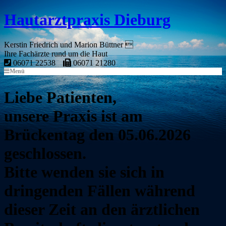
Hautarztpraxis Dieburg
Kerstin Friedrich und Marion Büttner 
Ihre Fachärzte rund um die Haut
06071 22538
06071 21280
Menü
Liebe Patienten,
unsere Praxis ist am
Brückentag den 05.06.2026
geschlossen.
Bitte wenden sie sich in
dringenden Fällen während
dieser Zeit an den ärztlichen